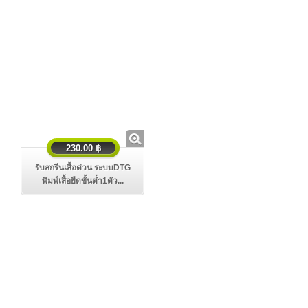
230.00 ฿
รับสกรีนเสื้อด่วน ระบบDTG
พิมพ์เสื้อยืดขั้นตํ่า1ตัว...